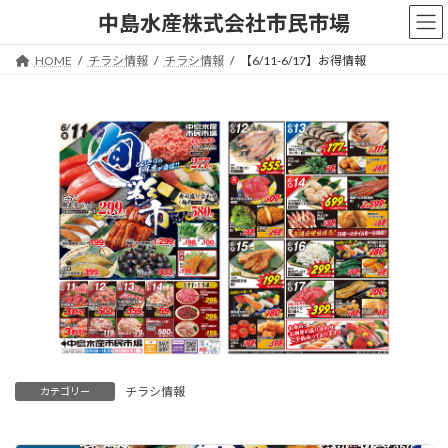
コ
ナ
中島水産株式会社市民市場
ン
ビ
テ
ゲ
HOME
チラシ情報
チラシ情報
【6/11-6/17】お得情報
ン
ー
ツ
シ
へ
ョ
ス
ン
キ
に
ッ
移
プ
動
チラシ情報
カテゴリー