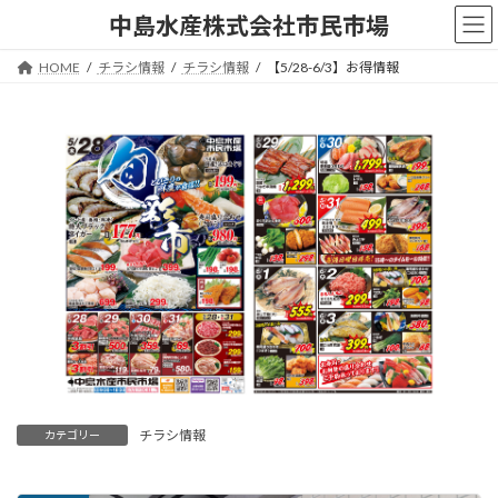
コ
ナ
中島水産株式会社市民市場
ン
ビ
テ
ゲ
HOME
チラシ情報
チラシ情報
【5/28-6/3】お得情報
ン
ー
ツ
シ
へ
ョ
ス
ン
キ
に
ッ
移
プ
動
チラシ情報
カテゴリー