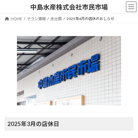
コ
ナ
中島水産株式会社市民市場
ン
ビ
テ
ゲ
HOME
チラシ情報
未分類
2025年4月の店休のおしらせ
ン
ー
ツ
シ
へ
ョ
ス
ン
キ
に
ッ
移
プ
動
2025年3月の店休日