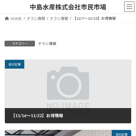
コ
ナ
中島水産株式会社市民市場
ン
ビ
テ
ゲ
HOME
チラシ情報
チラシ情報
【12/7～12/13】お得情報
ン
ー
ツ
シ
へ
ョ
ス
ン
チラシ情報
カテゴリー
キ
に
ッ
移
プ
動
前の記事
【11/16～11/22】お得情報
2023年11月15日
次の記事